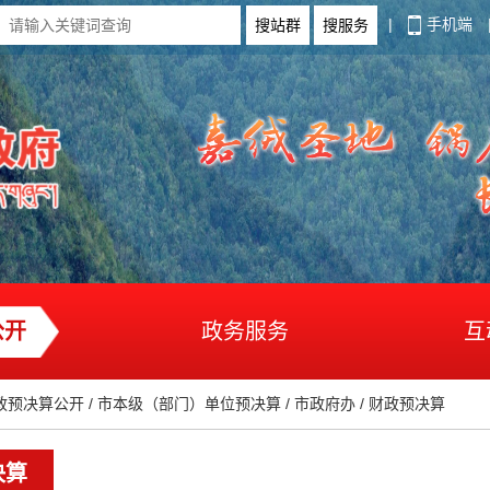
|
手机端
公开
政务服务
互
政预决算公开
/
市本级（部门）单位预决算
/
市政府办
/
财政预决算
决算