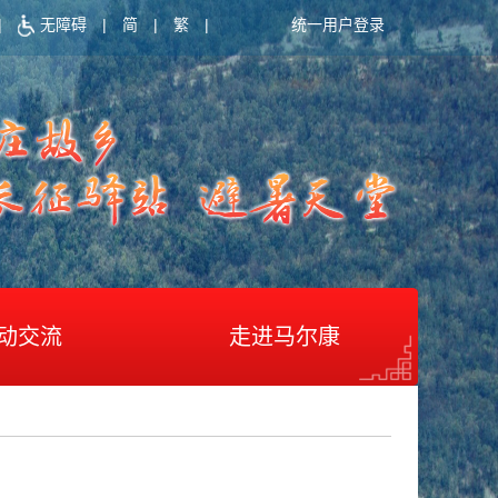
|
无障碍
|
简
|
繁
|
统一用户登录
动交流
走进马尔康