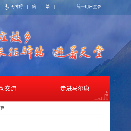
|
无障碍
|
简
|
繁
|
统一用户登录
动交流
走进马尔康
决算