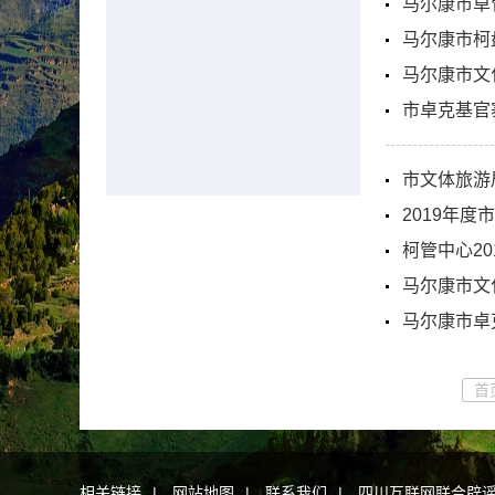
马尔康市卓
马尔康市柯
马尔康市文
市卓克基官
市文体旅游
2019年
柯管中心2
马尔康市文
马尔康市卓
首
相关链接
|
网站地图
|
联系我们
|
四川互联网联合辟