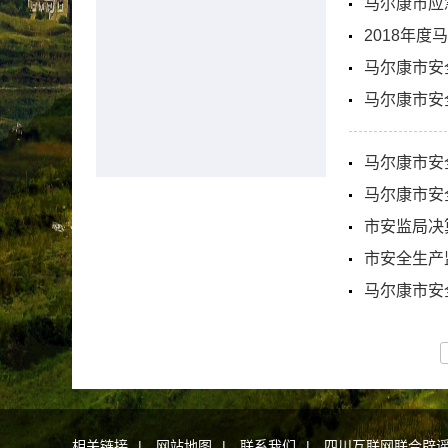
马尔康市应
2018年
马尔康市安
马尔康市安
马尔康市安
马尔康市安
市安监局决
市安全生产
马尔康市安
相关链接
|
网站地图
|
联系我们
|
四川互联网联合辟