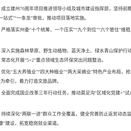
成立建州70周年项目推进领导小组及城市建设指挥部，坚持前
一站式”“一条龙”审批，推动项目落地实施。
严格落实州委“十个统筹、一个压实”“九个到位”“六个管住”维
。深入实施森林草原、野生动植物、蓝天净土、绿水青山保护行
常态化开展“5+2”重点领域生态环保突出问题整治。
化“五大养殖业”“四大种植业”“两大采摘业”特色产业布局，
设为牵引，着力打造文旅品牌。
全面完成国企改革三年行动任务，推动莫足沟“区域化党建+”试点
持续深化“两联一进”群众工作全覆盖，健全完善防止返贫动态监
康”建设，拓宽稳岗就业渠道。