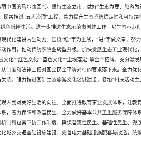
美丽中国的马尔康画卷。
坚持生态立市，做好“生态为要、旅游为
。探索推进“五大治理”工程，着力提升生态系统稳定性和可持
导绿色低碳生活。进一步推进生态示范市创建工作，以生态示范
康现代化建设内生动力。
围绕“稳”字为主线，“进”字做文章，
动作用，推动传统农牧业转型升级。加快发展生态工业现代化，
文化”“红色文化”“蓝色文化”“尘埃落定”等金字招牌，充分
，从制度和法律上把对国企民企平等对待的要求落下来。全力优
关系。强力推进国际生态旅游文化名城建设，紧扣“州庆活动主
实现人民对美好生活的向往。
全面推进教育事业发展体系，让教
体系，着力保障和改善民生。全力做好基本公共卫生服务保障体
制机制和包案下访工作制度，确保普惠性民生、基础性民生、兜
优化城乡交通基础设施建设，完善电力基础设施配套与改造，统