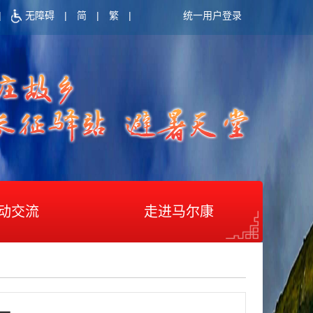
|
无障碍
|
简
|
繁
|
统一用户登录
动交流
走进马尔康