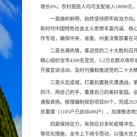
增长6%；农村居民人均可支配收入18890元，
一是旗帜鲜明，始终坚持把牢政治方向。
新时代中国特色社会主义思想丰富内涵、核
作专班，确保中央、省委、州委决策部署在
二是充满热情，喜迎党的二十大胜利召
精心组织全市4300名党员、5.2万名群众
开展宣讲活动，及时刊播和推送党的二十大
三是众志成城，打赢抗震救灾遭遇战。第
的汗、用自己的手，重建自己的美好家园。全
通报表扬。梳理编制规划项目89个，完成20
房重建（1105户已启动496户），加速推
四是保持定力，有效应对多轮疫情冲击。
等优化措施，全市上下闻令而动，以强大合