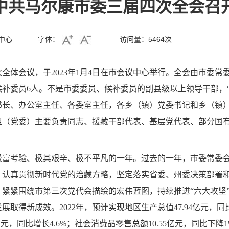
中共马尔康市委三届四次全会召
中心
字体：
访问量：
5464次
全体会议，于2023年1月4日在市会议中心举行。全会由市委
候补委员6人。不是市委委员、候补委员的副县级以上领导干部，
书长、办公室主任、各委室主任，各乡（镇）党委书记和乡（镇
组（党委）主要负责同志、援藏干部代表、基层党代表、部分国
是极富考验、极其艰辛、极不平凡的一年。过去的一年，市委常委
，认真贯彻新时代党的治藏方略，坚定落实省委、州委决策部署
紧紧围绕市第三次党代会描绘的宏伟蓝图，持续推进“六大攻坚
得新成效。2022年，预计实现地区生产总值47.94亿元，同比增
亿元，同比增长4.6%；社会消费品零售总额10.55亿元，同比下降