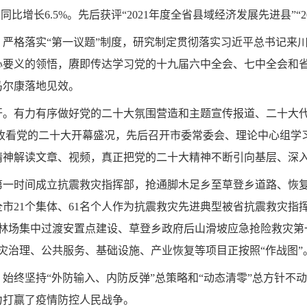
同比增长6.5%。先后获评“2021年度全省县域经济发展先进县”
严格落实“第一议题”制度，研究制定贯彻落实习近平总书记来
心要义的领悟，赓即传达学习党的十九届六中全会、七中全会和
马尔康落地见效。
开。有力有序做好党的二十大氛围营造和主题宣传报道、二十大
收听收看党的二十大开幕盛况，先后召开市委常委会、理论中心组
精神解读文章、视频，真正把党的二十大精神不断引向基层、深
一时间成立抗震救灾指挥部，抢通脚木足乡至草登乡道路、恢复
市21个集体、61名个人作为抗震救灾先进典型被省抗震救灾指
2林场集中过渡安置点建设、草登乡政府后山滑坡应急抢险救灾第一
进地灾治理、公共服务、基础设施、产业恢复等项目正按照“作战图”
始终坚持“外防输入、内防反弹”总策略和“动态清零”总方针不动
力打赢了疫情防控人民战争。