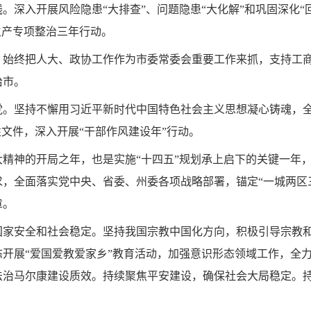
。深入开展风险隐患“大排查”、问题隐患“大化解”和巩固深化“
生产专项整治三年行动。
。始终把人大、政协工作作为市委常委会重要工作来抓，支持工
治市。
党。坚持不懈用习近平新时代中国特色社会主义思想凝心铸魂，
性文件，深入开展“干部作风建设年”行动。
十大精神的开局之年，也是实施“十四五”规划承上启下的关键一
，全面落实党中央、省委、州委各项战略部署，锚定“一城两区
章。
国家安全和社会稳定。
坚持我国宗教中国化方向，积极引导宗教
开展“爱国爱教爱家乡”教育活动，加强意识形态领域工作，全
法治马尔康建设质效。持续聚焦平安建设，确保社会大局稳定。