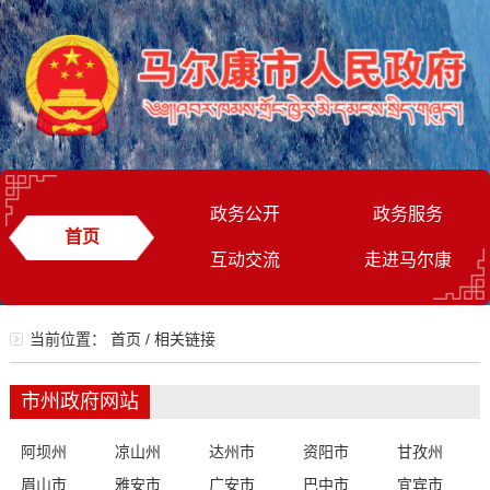
政务公开
政务服务
首页
互动交流
走进马尔康
当前位置：
首页
/
相关链接
市州政府网站
阿坝州
凉山州
达州市
资阳市
甘孜州
眉山市
雅安市
广安市
巴中市
宜宾市