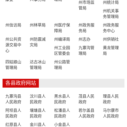
州市场监
州统计局
管局
州机关事
务管理局
州信访局
州林草局
州医疗保
州政务服
州政务服
障局
务局
务中心
州公共资
州防震减
州编译局
州志办
州供销社
源交易中
灾局
州工业园
九寨沟管
黄龙管理
心
区管委会
理局
局
四姑娘山
达古冰山
州公路管
管理局
管理局
理局
各县政府网站
九寨沟县
汶川县人
黑水县人
茂县人民
理县人民
人民政府
民政府
民政府
政府
政府
阿坝县人
壤塘县人
松潘县人
若尔盖县
马尔康市
民政府
民政府
民政府
人民政府
人民政府
红原县人
金川县人
小金县人