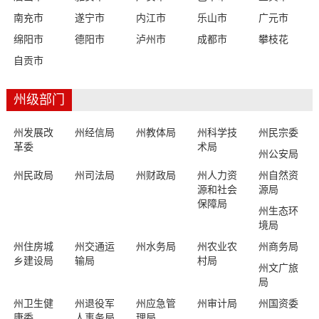
南充市
遂宁市
内江市
乐山市
广元市
绵阳市
德阳市
泸州市
成都市
攀枝花
自贡市
州级部门
州发展改
州经信局
州教体局
州科学技
州民宗委
革委
术局
州公安局
州民政局
州司法局
州财政局
州人力资
州自然资
源和社会
源局
保障局
州生态环
境局
州住房城
州交通运
州水务局
州农业农
州商务局
乡建设局
输局
村局
州文广旅
局
州卫生健
州退役军
州应急管
州审计局
州国资委
康委
人事务局
理局