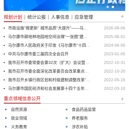
+
规划计划
统计公报
人事信息
应急管理
市政设施“微更新” 城市品质“大提升”——马尔康市政环卫设施全面更新提质
2026-08-06
马尔康市耕地林地园地空间治理“一张图”建设工作动员会召开
2025-06-01
马尔康市人民政府关于印发《马尔康市“十四五”医疗卫生服务体系规划》的通知
2024-06-05
中共马尔康市委三届四次全会召开
2023-01-05
我市召开市委常委会第32次（扩大）会议暨全市传达学习党的二十大精神大会
2022-10-31
我市召开市委全面深化改革委员会改革重点工作推进会
2022-10-20
我市召开乡镇行政区划和村级建制调整改革“后半篇”文章领导小组第一次会议暨乡村国土空间规划推进会
2022-05-16
马尔康市国民经济和社会发展第十四个五年规划和二〇三五年远景目标纲要
2022-03-10
+
重点领域信息公开
自然资源
食品药品监管
就业领域
养老服务
义务教育
涉农补贴