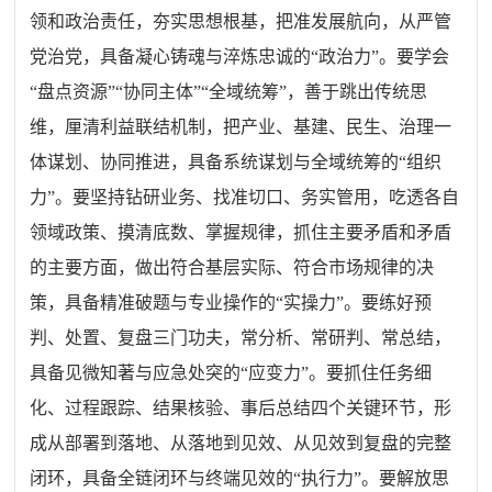
领和政治责任，夯实思想根基，把准发展航向，从严管
党治党，具备凝心铸魂与淬炼忠诚的“政治力”。要学会
“盘点资源”“协同主体”“全域统筹”，善于跳出传统思
维，厘清利益联结机制，把产业、基建、民生、治理一
体谋划、协同推进，具备系统谋划与全域统筹的“组织
力”。要坚持钻研业务、找准切口、务实管用，吃透各自
领域政策、摸清底数、掌握规律，抓住主要矛盾和矛盾
的主要方面，做出符合基层实际、符合市场规律的决
策，具备精准破题与专业操作的“实操力”。要练好预
判、处置、复盘三门功夫，常分析、常研判、常总结，
具备见微知著与应急处突的“应变力”。要抓住任务细
化、过程跟踪、结果核验、事后总结四个关键环节，形
成从部署到落地、从落地到见效、从见效到复盘的完整
闭环，具备全链闭环与终端见效的“执行力”。要解放思