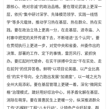
跟核心、绝对忠诚”的政治品格。要在理论武装上更深一
层，依托“集中研讨深学、先锋模范领学、实践一线悟
学”等多元载体，推动学习热在基层、热在群众、热在实
践。要在政治立场上更高一分，在走基层、进寺庙、入
村寨中把党的关怀传递下去，不断增进“五个认同”。要
在贯彻执行上更进一步，对党中央和省委、州委作出的
决策、部署的工作、定下的事情，雷厉风行、紧抓快
办。要扛起时代使命，在实干拼搏中交出“干在实处、走
在前列”的优异答卷。鲜明“以项目论英雄、以产业比高
低”的实干导向，全力跑出发展“加速度”，以一域之光为
全州大局添彩。要在基层管理上更硬一着，深化“微网实
格”治理模式，建好用好综治中心，将矛盾化解在基层、
消除在萌芽。要在普惠民生上更暖一分，纵深推进群众
工作“石榴籽”工程“八大行动”，让特色产业旺起来、群