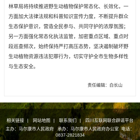
林草局将持续推进野生动植物保护常态化、长效化，一
方面加大法律法规和科普知识宣传力度，不断提升群众
生态保护意识，营造全民参与、共同守护的浓厚氛围；
另一方面强化常态化执法监管，加密重点区域、重点时
段巡查频次，始终保持严打高压态势，坚决遏制破坏野
生动植物资源违法犯罪行为，切实守护全市生物多样性
与生态安全。
责任编辑：白长山
相关链接
|
网站地图
|
联系我们
|
四川互联网联合辟谣平台
主办：马尔康市人民政府 承办：马尔康市人民政府办公室 电话：
0837-2821834