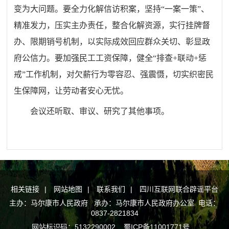
变为大问题。要全力化解信访积案，坚持“一案一策”、
精准发力，压实主办责任，整合化解资源，实行挂牌督
办、限期销号机制，以实际成效回应群众关切、彰显政
府公信力。要加强民工工资保障，健全“排查+联动+惩
戒”工作机制，对欠薪行为零容忍、强震慑，切实织密民
生保障网，让劳动者安心无忧。
会议还听取、审议、研究了其他事项。
相关链接
|
网站地图
|
联系我们
|
四川互联网联合辟谣平台
主办：马尔康市人民政府 承办：马尔康市人民政府办公室 电话：
0837-2821834
网站标识码：5132290002
蜀ICP备11001771号