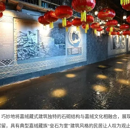
，巧妙地将嘉绒藏式建筑独特的石砌结构与嘉绒文化相融合，展
留，具有典型嘉绒藏族“垒石为室”建筑风格的民居让人叹为观