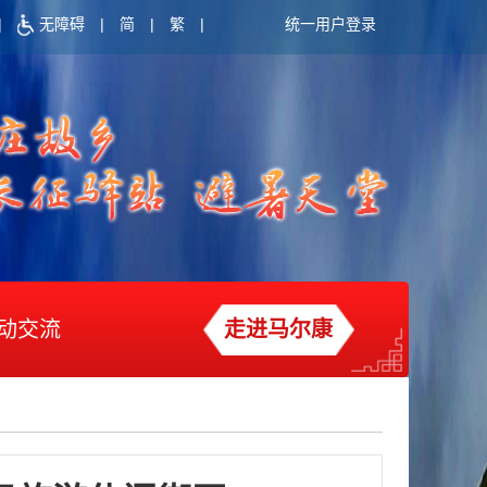
|
无障碍
|
简
|
繁
|
统一用户登录
动交流
走进马尔康