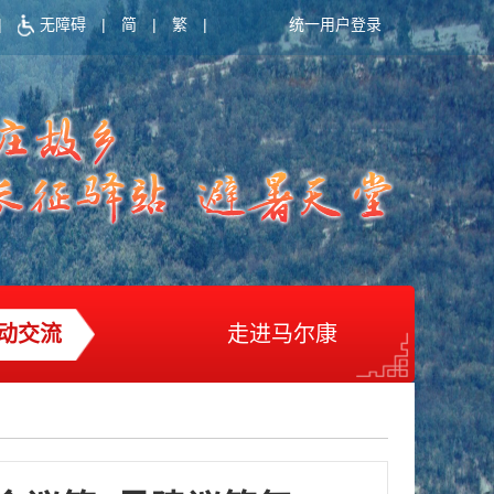
|
无障碍
|
简
|
繁
|
统一用户登录
动交流
走进马尔康