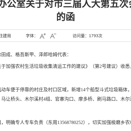
办公室关于对市三届人大第五次
的函
住建局
字体：
访问量：
1793次
徐田成、格吾斯甲、泽郎哈姆代表：
关于加强农村生活垃圾收集清运工作的建议》（第2号建议）收悉
动车便于停靠的村庄及村口区域，新增14个船型斗式垃圾箱体
、马让桥头、木尔溪村4组、官寨沟口、摩多桥、刷马路口、木尔
明确专人专车负责（东周13568780252），切实加强梭磨