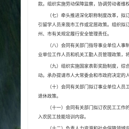
款。组织实施
劳动保障监察，协调劳动者维
（七）牵头推进深化职称制度改革，拟
引留学人员来我市工作或定居政策。组织
拟
州、市有关规定履
行安全管理责任。
（八）会同有关部门指导事业单位人事
业单位工作人员和机关工勤人员管理政
策，
（九）组织实施国家表彰奖励制度，综
动。承办提请市人大常委会和市政府决定
的
（十）会同有关部门拟订事业单位人员
退休政策。
（十一）会同有关部门拟订农民工工作
入农民工技能培训内容。
（十二）负责人力资源和社会保障领域