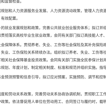
施和监督检查。
展规划和人力资源服
务业发展、人力资源流动政策，管理人力资
、有效配置。
乡的就业发展规划和
政策，完善公共就业创业服务体系；拟订并
和贯彻落实高校毕业生就业政策，会同有关部门拟订高技能
人才
社会保障体系。贯彻
养老、失业、工伤等社会保险及其补充保险
、失业、工伤保险关系转续办法。组织拟订养老、失业、工
伤等
订相关社会保障基金投资政策。会
同有关部门实施全民参保计划
体规划、
年度计划，制定相关制度、标准和规范并组织实施。指
基金预测预警和信息
引导，拟订应对预案，实施预防、调节和控
制度和劳动关系政
策，完善劳动关系协商协调机制，贯彻职工工
护政策。依法督促用人单位在劳动用工、合同签订与履约
时，载