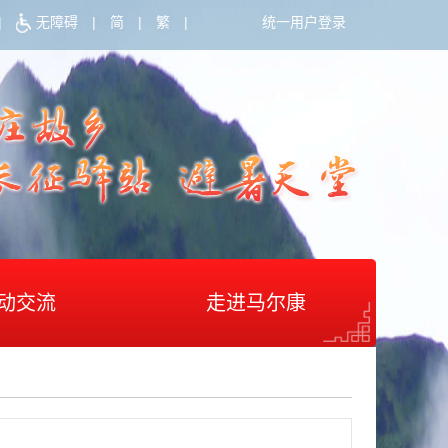
|
无障碍
|
简
|
繁
|
统一用户登录
动交流
走进马尔康