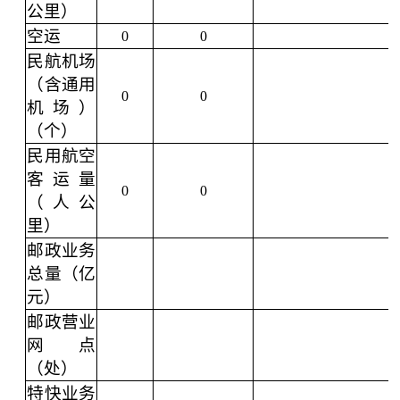
公里）
空运
0
0
民航机场
（含通用
0
0
机场）
（个）
民用航空
客运量
0
0
（人公
里）
邮政业务
总量（亿
元）
邮政营业
网点
（处）
特快业务