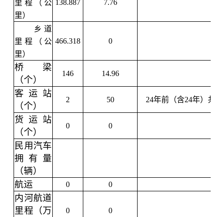
138.887
7.76
里程（公
里）
乡道
466.318
0
里程（公
里）
桥梁
146
14.96
（个）
客运站
2
50
24年前（含24年）共
（个）
货运站
0
0
（个）
民用汽车
拥有量
（辆）
航运
0
0
内河航道
里程（万
0
0