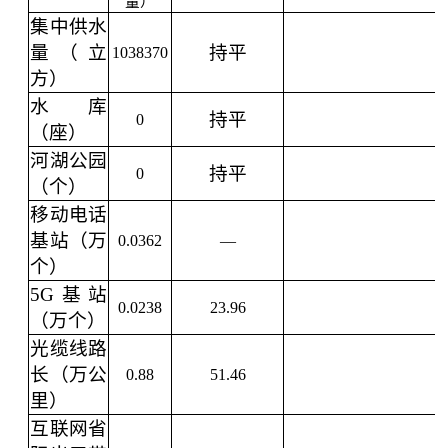
量）
集中供水
量（立
持平
1038370
方）
水库
持平
0
（座）
河湖公园
持平
0
（个）
移动电话
基站（万
0.0362
—
个）
5G基站
0.0238
23.96
（万个）
光缆线路
长（万公
0.88
51.46
里）
互联网省