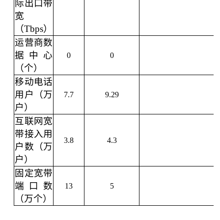
际出口带
宽
（Tbps）
运营商数
据中心
0
0
（个）
移动电话
用户（万
7.7
9.29
户）
互联网宽
带接入用
3.8
4.3
户数（万
户）
固定宽带
端口数
13
5
（万个）