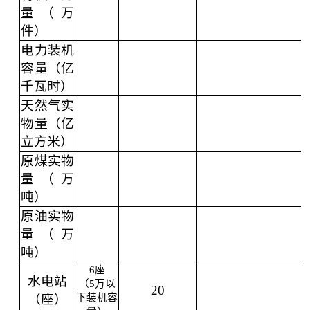
量（万
件）
电力装机
容量（亿
千瓦时）
天然气实
物量（亿
立方米）
原煤实物
量（万
吨）
原油实物
量（万
吨）
6座
水电站
（5万以
20
（座）
下装机容